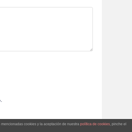
.
as mencionadas cookies y la aceptación de nuestra
política de cookies
, pinche el