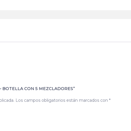
5
mezcladores
cantidad
– BOTELLA CON 5 MEZCLADORES”
blicada.
Los campos obligatorios están marcados con
*