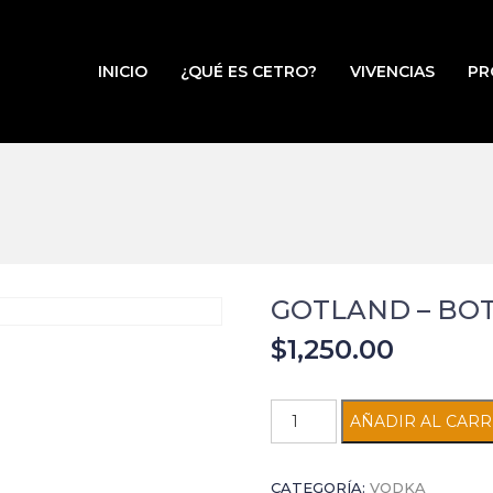
INICIO
¿QUÉ ES CETRO?
VIVENCIAS
PR
GOTLAND – BOTE
$
1,250.00
GOTLAND
AÑADIR AL CARR
-
BOTELLA
CATEGORÍA:
VODKA
con