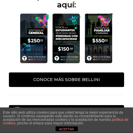
aquí:
CONOCE MÁS SOBRE BELLINI
COMPRA TU BOLETO PARA MIRADOR
Este sitio web utiliza cookies para que usted tenga la mejor experiencia de
usuario. Si continúa navegando está dando su consentimiento para la
BY CETRO
aceptación de las mencionadas cookies y la aceptación de nuestra
política de
cookies
, pinche el enlace para mayor información.
ACEPTAR