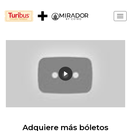
Togg
navig
Adquiere más bóletos