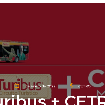
1 de enero de 2022
CETRO
uribus + CET