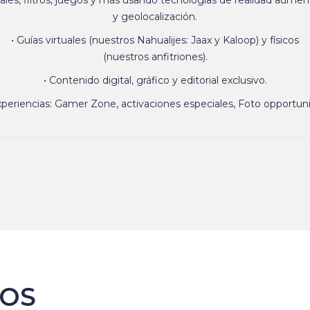
ales, filtros, juegos y más usando tecnologías de realidad aume
y geolocalización.
• Guías virtuales (nuestros Nahualijes: Jaax y Kaloop) y físicos
(nuestros anfitriones).
• Contenido digital, gráfico y editorial exclusivo.
xperiencias: Gamer Zone, activaciones especiales, Foto opportunit
TOS